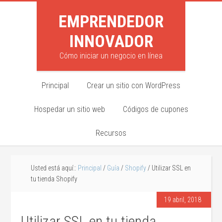
EMPRENDEDOR
INNOVADOR
Cómo iniciar un negocio en línea
Principal
Crear un sitio con WordPress
Hospedar un sitio web
Códigos de cupones
Recursos
Usted está aquí::
Principal
/
Guía
/
Shopify
/ Utilizar SSL en
tu tienda Shopify
19 abril, 2018
Utilizar SSL en tu tienda