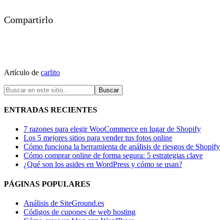
Compartirlo
Artículo de
carlito
ENTRADAS RECIENTES
7 razones para elegir WooCommerce en lugar de Shopify
Los 5 mejores sitios para vender tus fotos online
Cómo funciona la herramienta de análisis de riesgos de Shopify
Cómo comprar online de forma segura: 5 estrategias clave
¿Qué son los asides en WordPress y cómo se usan?
PÁGINAS POPULARES
Análisis de SiteGround.es
Códigos de cupones de web hosting