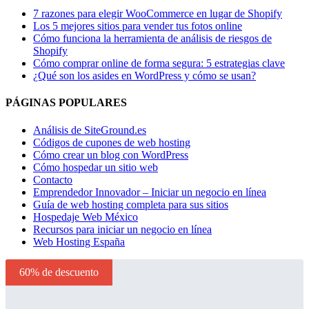
7 razones para elegir WooCommerce en lugar de Shopify
Los 5 mejores sitios para vender tus fotos online
Cómo funciona la herramienta de análisis de riesgos de
Shopify
Cómo comprar online de forma segura: 5 estrategias clave
¿Qué son los asides en WordPress y cómo se usan?
PÁGINAS POPULARES
Análisis de SiteGround.es
Códigos de cupones de web hosting
Cómo crear un blog con WordPress
Cómo hospedar un sitio web
Contacto
Emprendedor Innovador – Iniciar un negocio en línea
Guía de web hosting completa para sus sitios
Hospedaje Web México
Recursos para iniciar un negocio en línea
Web Hosting España
60% de descuento