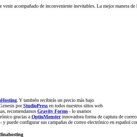
de venir acompañado de inconveniente inevitables. La mejor manera de ha
aHosting
. Y también recibirás un precio más bajo
Genesis por
StudioPress
en todos nuestros sitios web
mosas, recomendamos
Gravity Forms
- lo usamos
trónico gracias a
OptinMonster
innovadora forma de captura de correo 
 - y puede configurar sus campañas de correo electrónico en español c
dinahosting