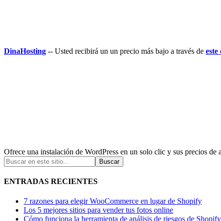
DinaHosting
-- Usted recibirá un un precio más bajo a través de
este
Ofrece una instalación de WordPress en un solo clic y sus precios de
ENTRADAS RECIENTES
7 razones para elegir WooCommerce en lugar de Shopify
Los 5 mejores sitios para vender tus fotos online
Cómo funciona la herramienta de análisis de riesgos de Shopify