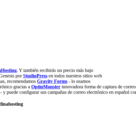
aHosting
. Y también recibirás un precio más bajo
Genesis por
StudioPress
en todos nuestros sitios web
mosas, recomendamos
Gravity Forms
- lo usamos
trónico gracias a
OptinMonster
innovadora forma de captura de correo 
 - y puede configurar sus campañas de correo electrónico en español c
dinahosting