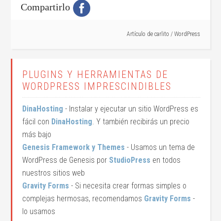
Compartirlo
Artículo de
carlito
/
WordPress
PLUGINS Y HERRAMIENTAS DE
WORDPRESS IMPRESCINDIBLES
DinaHosting
- Instalar y ejecutar un sitio WordPress es
fácil con
DinaHosting
. Y también recibirás un precio
más bajo
Genesis Framework y Themes
- Usamos un tema de
WordPress de Genesis por
StudioPress
en todos
nuestros sitios web
Gravity Forms
- Si necesita crear formas simples o
complejas hermosas, recomendamos
Gravity Forms
-
lo usamos