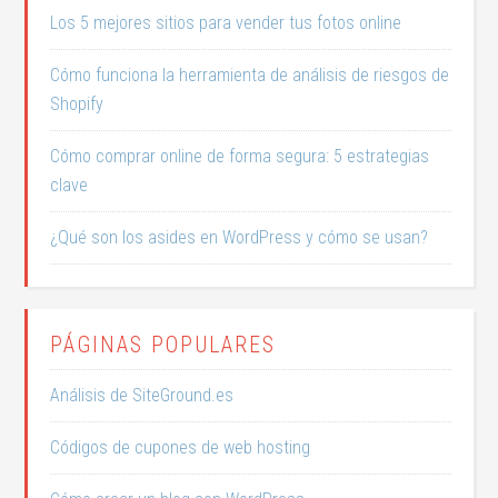
Los 5 mejores sitios para vender tus fotos online
Cómo funciona la herramienta de análisis de riesgos de
Shopify
Cómo comprar online de forma segura: 5 estrategias
clave
¿Qué son los asides en WordPress y cómo se usan?
PÁGINAS POPULARES
Análisis de SiteGround.es
Códigos de cupones de web hosting