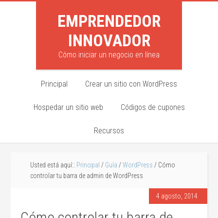
EMPRENDEDOR
INNOVADOR
Cómo iniciar un negocio en línea
Principal
Crear un sitio con WordPress
Hospedar un sitio web
Códigos de cupones
Recursos
Usted está aquí::
Principal
/
Guía
/
WordPress
/ Cómo
controlar tu barra de admin de WordPress
4 agosto, 2014
Cómo controlar tu barra de