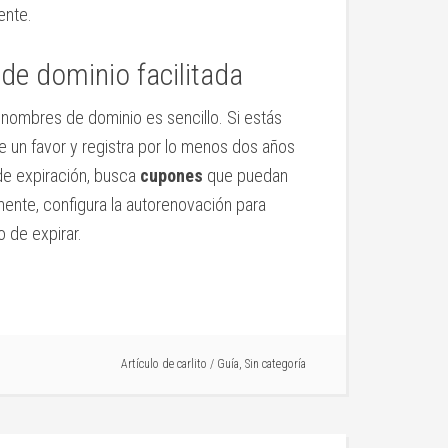
ente.
de dominio facilitada
e nombres de dominio es sencillo. Si estás
te un favor y registra por lo menos dos años
de expiración, busca
cupones
que puedan
mente, configura la autorenovación para
o de expirar.
Artículo de
carlito
/
Guía
,
Sin categoría