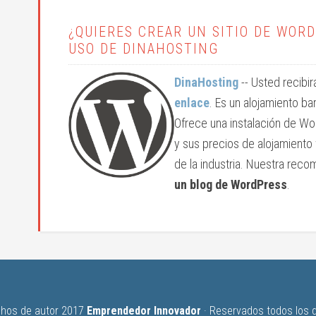
¿QUIERES CREAR UN SITIO DE WO
USO DE DINAHOSTING
DinaHosting
-- Usted recibi
enlace
. Es un alojamiento ba
Ofrece una instalación de Wo
y sus precios de alojamiento
de la industria. Nuestra rec
un blog de WordPress
.
hos de autor 2017
Emprendedor Innovador
· Reservados todos los 