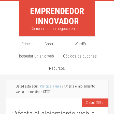
EMPRENDEDOR
INNOVADOR
Cómo iniciar un negocio en línea
Principal
Crear un sitio con WordPress
Hospedar un sitio web
Códigos de cupones
Recursos
Usted está aquí::
Principal
/
Guía
/ ¿Afecta el alojamiento
web a los rankings SEO?
2 abril, 2015
¿Afecta el alojamiento web a