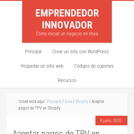
EMPRENDEDOR
INNOVADOR
Cómo iniciar un negocio en línea
Principal
Crear un sitio con WordPress
Hospedar un sitio web
Códigos de cupones
Recursos
Usted está aquí::
Principal
/
Guía
/
Shopify
/ Aceptar
pagos de TPV en Shopify
4 junio, 2020
Aceptar pagos de TPV en